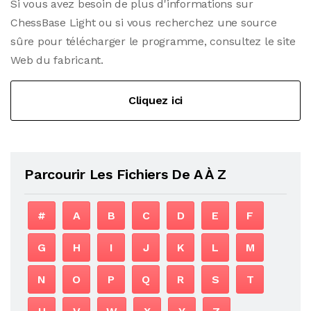
Si vous avez besoin de plus d'informations sur
ChessBase Light ou si vous recherchez une source
sûre pour télécharger le programme, consultez le site
Web du fabricant.
Cliquez ici
Parcourir Les Fichiers De A À Z
#
A
B
C
D
E
F
G
H
I
J
K
L
M
N
O
P
Q
R
S
T