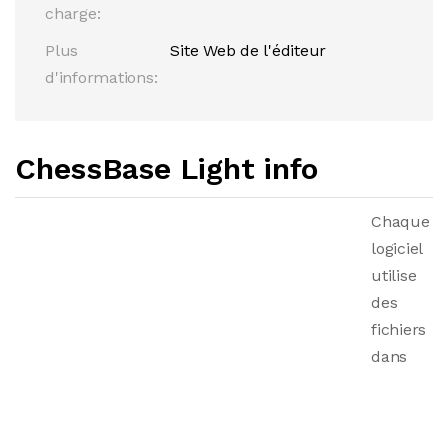
charge:
Plus
Site Web de l'éditeur
d'informations:
ChessBase Light info
Chaque
logiciel
utilise
des
fichiers
dans