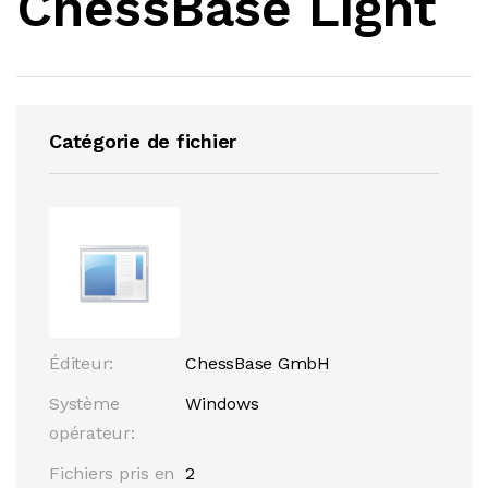
ChessBase Light
Catégorie de fichier
Éditeur:
ChessBase GmbH
Système
Windows
opérateur:
Fichiers pris en
2