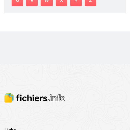
U
V
W
X
Y
Z
Links