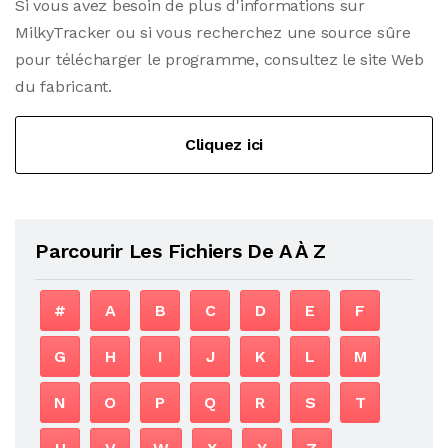
Si vous avez besoin de plus d'informations sur
MilkyTracker ou si vous recherchez une source sûre
pour télécharger le programme, consultez le site Web
du fabricant.
Cliquez ici
Parcourir Les Fichiers De A À Z
#
A
B
C
D
E
F
G
H
I
J
K
L
M
N
O
P
Q
R
S
T