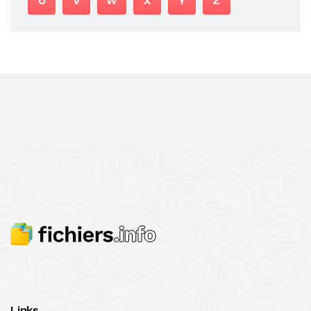
U
V
W
X
Y
Z
Links