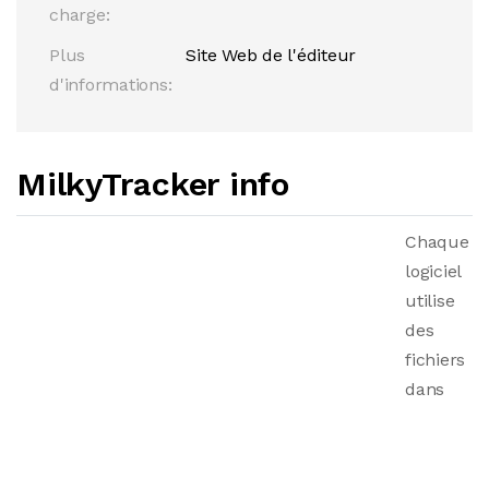
charge:
Plus
Site Web de l'éditeur
d'informations:
MilkyTracker info
Chaque
logiciel
utilise
des
fichiers
dans