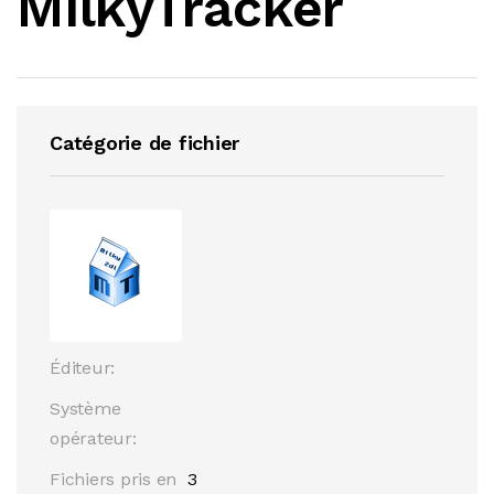
MilkyTracker
Catégorie de fichier
Éditeur:
Système
opérateur:
Fichiers pris en
3