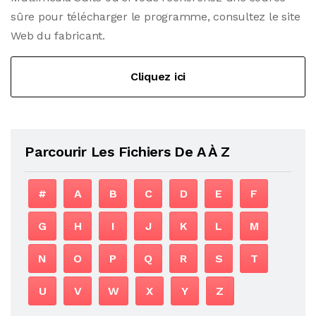
sûre pour télécharger le programme, consultez le site
Web du fabricant.
Cliquez ici
Parcourir Les Fichiers De A À Z
#
A
B
C
D
E
F
G
H
I
J
K
L
M
N
O
P
Q
R
S
T
U
V
W
X
Y
Z