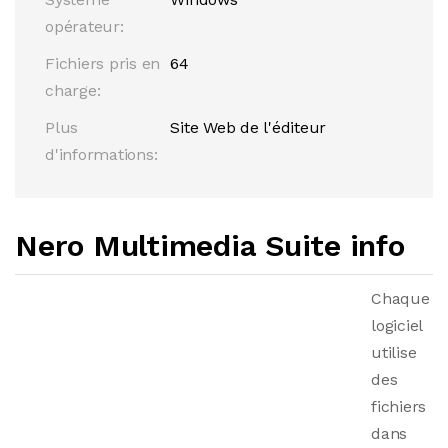
opérateur:
Fichiers pris en
64
charge:
Plus
Site Web de l'éditeur
d'informations:
Nero Multimedia Suite info
Chaque
logiciel
utilise
des
fichiers
dans