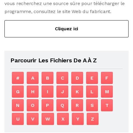
vous recherchez une source sûre pour télécharger le
programme, consultez le site Web du fabricant.
Cliquez ici
Parcourir Les Fichiers De A À Z
#
A
B
C
D
E
F
G
H
I
J
K
L
M
N
O
P
Q
R
S
T
U
V
W
X
Y
Z