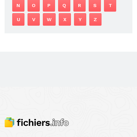
N
O
P
Q
R
S
T
U
V
W
X
Y
Z