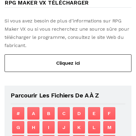
RPG MAKER VX TÉLÉCHARGER
Si vous avez besoin de plus d'informations sur RPG
Maker VX ou si vous recherchez une source sûre pour
télécharger le programme, consultez le site Web du
fabricant.
Cliquez ici
Parcourir Les Fichiers De A À Z
#
A
B
C
D
E
F
G
H
I
J
K
L
M