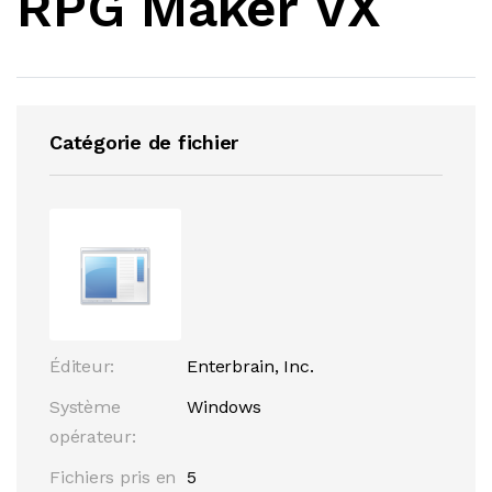
RPG Maker VX
Catégorie de fichier
Éditeur:
Enterbrain, Inc.
Système
Windows
opérateur:
Fichiers pris en
5