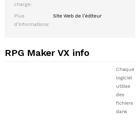
charge:
Plus
Site Web de l'éditeur
d'informations:
RPG Maker VX info
Chaque
logiciel
utilise
des
fichiers
dans