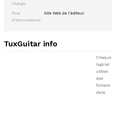
charge:
Plus
Site Web de l'éditeur
d'informations:
TuxGuitar info
Chaque
logiciel
utilise
des
fichiers
dans