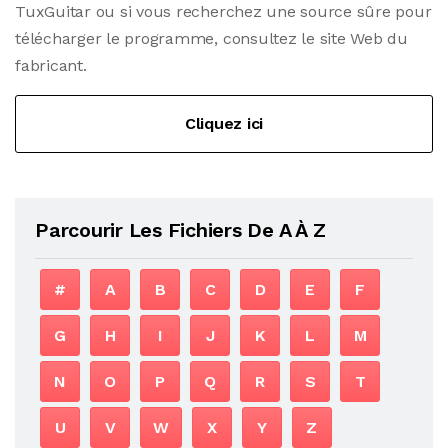
TuxGuitar ou si vous recherchez une source sûre pour
télécharger le programme, consultez le site Web du
fabricant.
Cliquez ici
Parcourir Les Fichiers De A À Z
#
A
B
C
D
E
F
G
H
I
J
K
L
M
N
O
P
Q
R
S
T
U
V
W
X
Y
Z