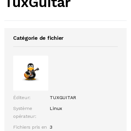
TuxGuitar
Catégorie de fichier
Éditeur:
TUXGUITAR
Système
Linux
opérateur:
Fichiers pris en
3