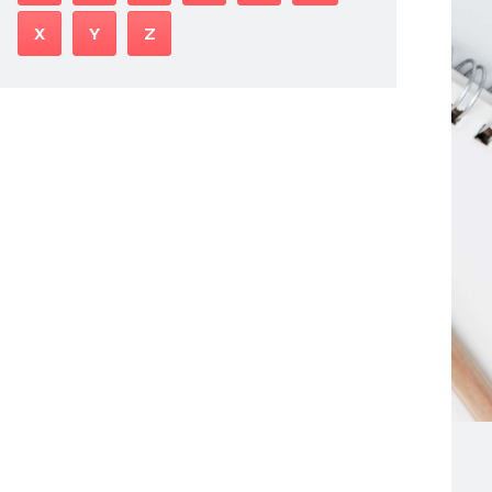
X
Y
Z