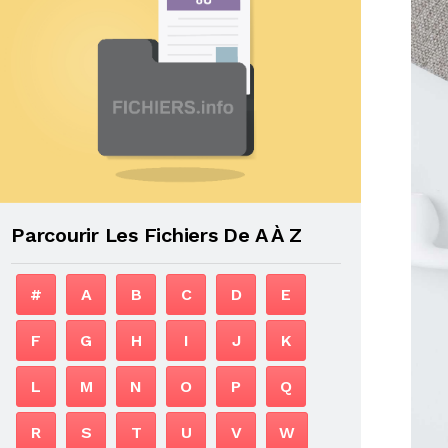
Parcourir Les Fichiers De A À Z
#
A
B
C
D
E
F
G
H
I
J
K
L
M
N
O
P
Q
R
S
T
U
V
W