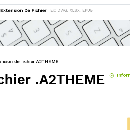
Extension De Fichier
ension de fichier A2THEME
ichier .A2THEME
Inform