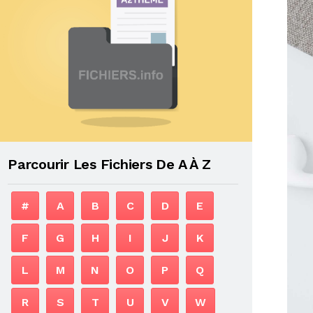
Parcourir Les Fichiers De A À Z
#
A
B
C
D
E
F
G
H
I
J
K
L
M
N
O
P
Q
R
S
T
U
V
W