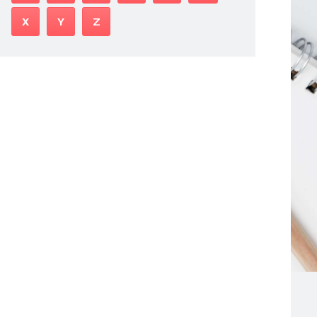
X
Y
Z