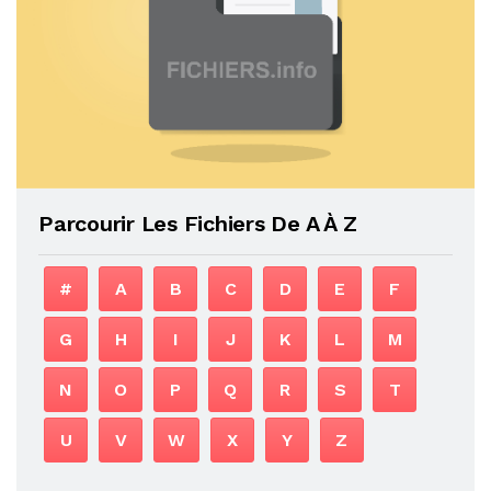
Parcourir Les Fichiers De A À Z
#
A
B
C
D
E
F
G
H
I
J
K
L
M
N
O
P
Q
R
S
T
U
V
W
X
Y
Z