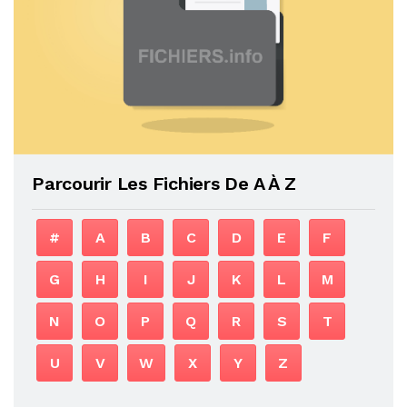
Parcourir Les Fichiers De A À Z
#
A
B
C
D
E
F
G
H
I
J
K
L
M
N
O
P
Q
R
S
T
U
V
W
X
Y
Z