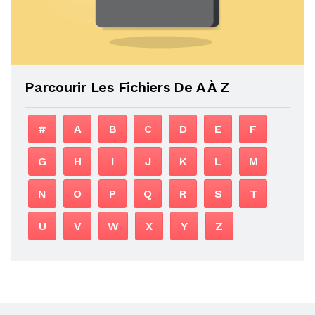
Parcourir Les Fichiers De A À Z
#
A
B
C
D
E
F
G
H
I
J
K
L
M
N
O
P
Q
R
S
T
U
V
W
X
Y
Z