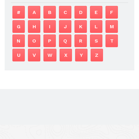
#
A
B
C
D
E
F
G
H
I
J
K
L
M
N
O
P
Q
R
S
T
U
V
W
X
Y
Z