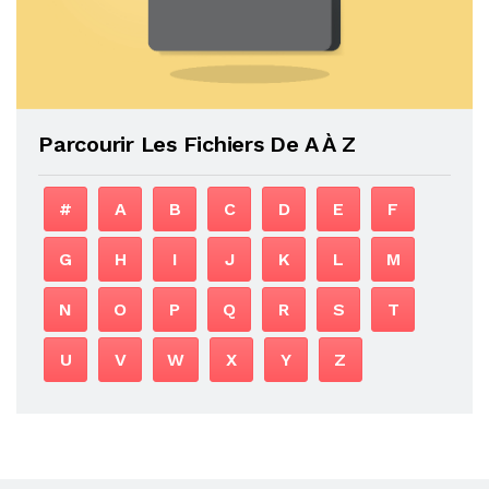
Parcourir Les Fichiers De A À Z
#
A
B
C
D
E
F
G
H
I
J
K
L
M
N
O
P
Q
R
S
T
U
V
W
X
Y
Z