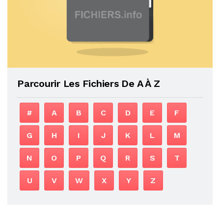
Parcourir Les Fichiers De A À Z
#
A
B
C
D
E
F
G
H
I
J
K
L
M
N
O
P
Q
R
S
T
U
V
W
X
Y
Z