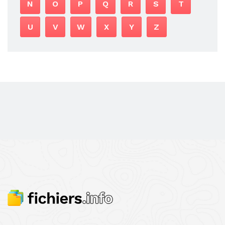
N
O
P
Q
R
S
T
U
V
W
X
Y
Z