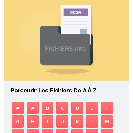
Parcourir Les Fichiers De A À Z
#
A
B
C
D
E
F
G
H
I
J
K
L
M