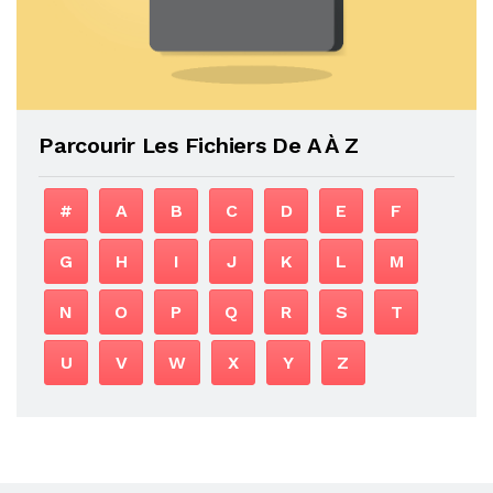
Parcourir Les Fichiers De A À Z
#
A
B
C
D
E
F
G
H
I
J
K
L
M
N
O
P
Q
R
S
T
U
V
W
X
Y
Z