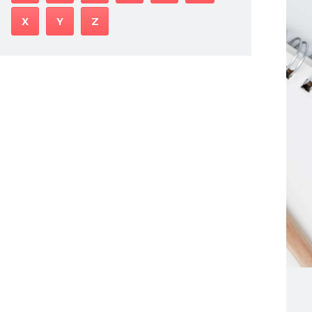
X
Y
Z