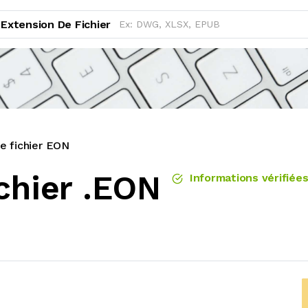
Extension De Fichier
e fichier EON
chier .EON
Informations vérifiée