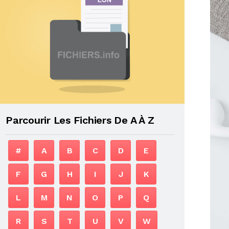
Parcourir Les Fichiers De A À Z
#
A
B
C
D
E
F
G
H
I
J
K
L
M
N
O
P
Q
R
S
T
U
V
W