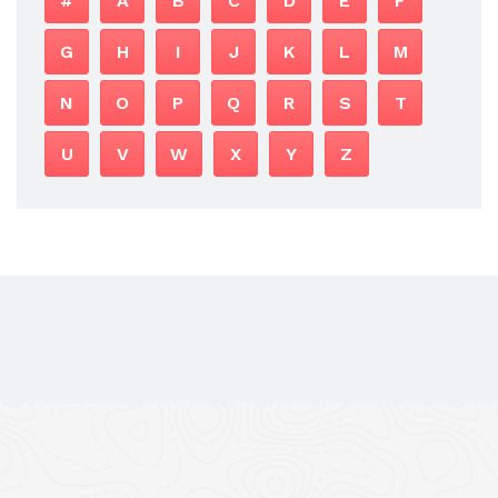
#
A
B
C
D
E
F
G
H
I
J
K
L
M
N
O
P
Q
R
S
T
U
V
W
X
Y
Z