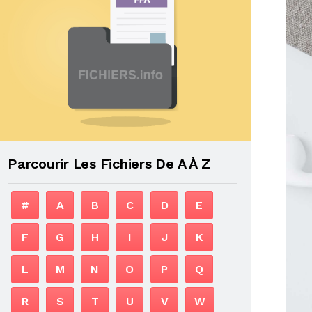
Parcourir Les Fichiers De A À Z
#
A
B
C
D
E
F
G
H
I
J
K
L
M
N
O
P
Q
R
S
T
U
V
W