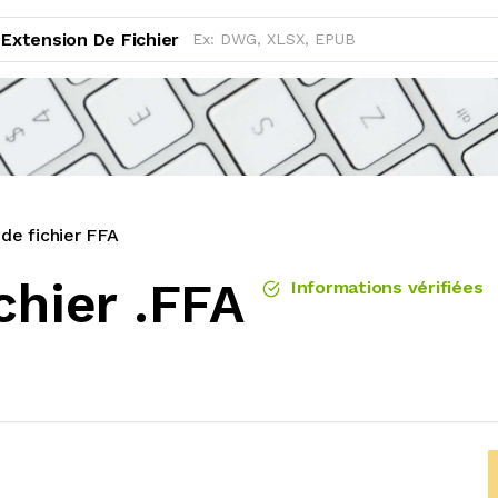
Extension De Fichier
de fichier FFA
chier .FFA
Informations vérifiées