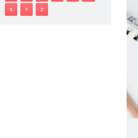
X
Y
Z