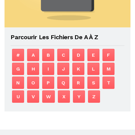
Parcourir Les Fichiers De A À Z
#
A
B
C
D
E
F
G
H
I
J
K
L
M
N
O
P
Q
R
S
T
U
V
W
X
Y
Z