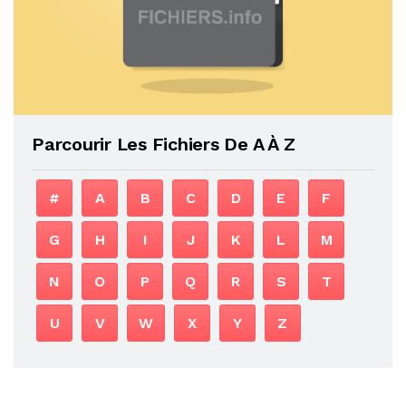
Parcourir Les Fichiers De A À Z
#
A
B
C
D
E
F
G
H
I
J
K
L
M
N
O
P
Q
R
S
T
U
V
W
X
Y
Z