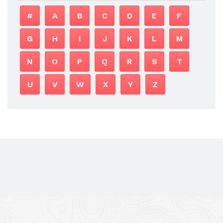
#
A
B
C
D
E
F
G
H
I
J
K
L
M
N
O
P
Q
R
S
T
U
V
W
X
Y
Z