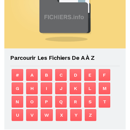
Parcourir Les Fichiers De A À Z
#
A
B
C
D
E
F
G
H
I
J
K
L
M
N
O
P
Q
R
S
T
U
V
W
X
Y
Z