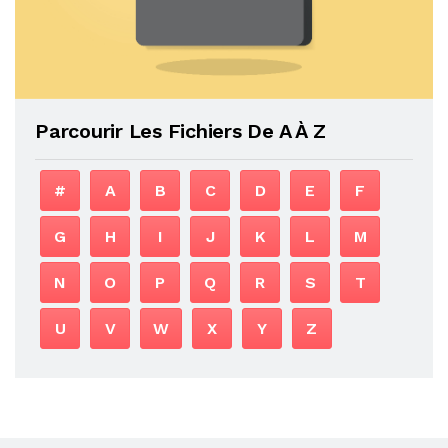
Parcourir Les Fichiers De A À Z
#
A
B
C
D
E
F
G
H
I
J
K
L
M
N
O
P
Q
R
S
T
U
V
W
X
Y
Z