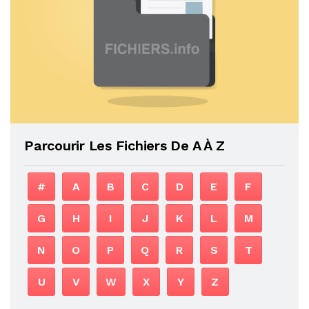
Parcourir Les Fichiers De A À Z
#
A
B
C
D
E
F
G
H
I
J
K
L
M
N
O
P
Q
R
S
T
U
V
W
X
Y
Z