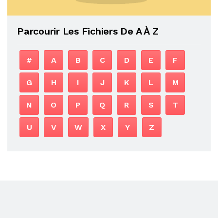
Parcourir Les Fichiers De A À Z
#
A
B
C
D
E
F
G
H
I
J
K
L
M
N
O
P
Q
R
S
T
U
V
W
X
Y
Z