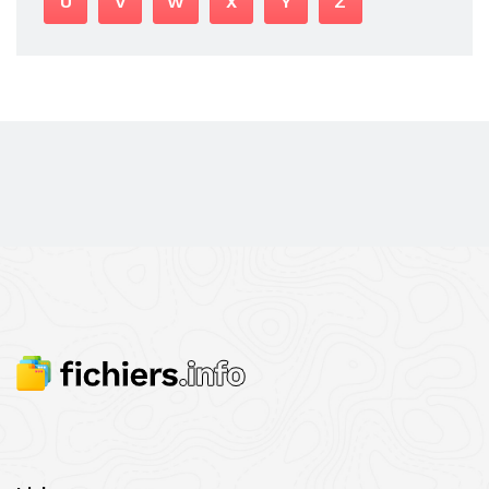
U
V
W
X
Y
Z