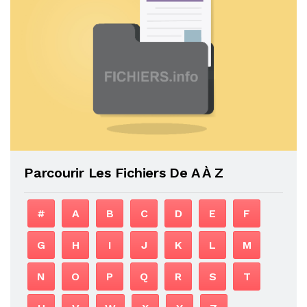
Parcourir Les Fichiers De A À Z
#
A
B
C
D
E
F
G
H
I
J
K
L
M
N
O
P
Q
R
S
T