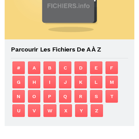
Parcourir Les Fichiers De A À Z
#
A
B
C
D
E
F
G
H
I
J
K
L
M
N
O
P
Q
R
S
T
U
V
W
X
Y
Z