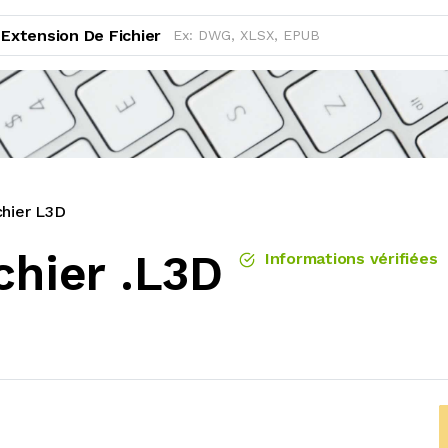
Extension De Fichier
chier L3D
chier .L3D
Informations vérifiées