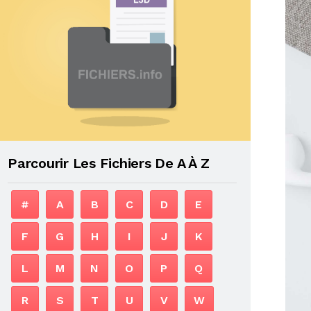
Parcourir Les Fichiers De A À Z
#
A
B
C
D
E
F
G
H
I
J
K
L
M
N
O
P
Q
R
S
T
U
V
W