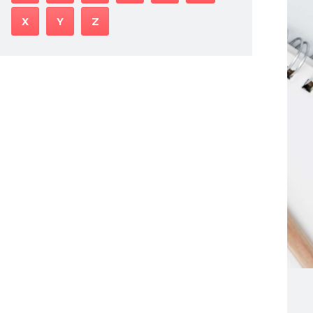
X
Y
Z