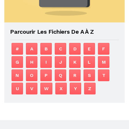
Parcourir Les Fichiers De A À Z
#
A
B
C
D
E
F
G
H
I
J
K
L
M
N
O
P
Q
R
S
T
U
V
W
X
Y
Z