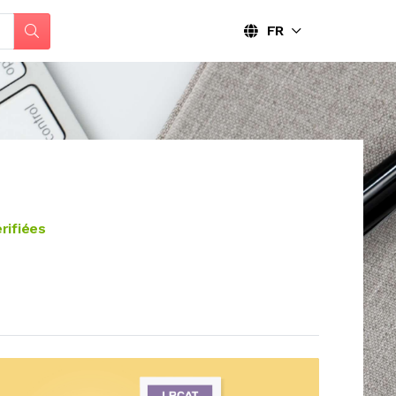
FR
rifiées