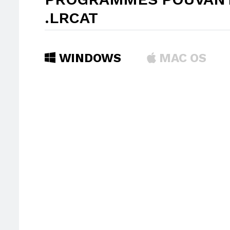
.LRCAT
WINDOWS
MAC OS