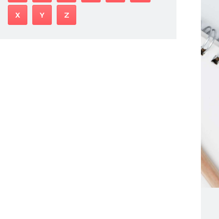
X
Y
Z