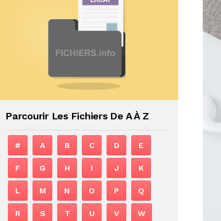
Parcourir Les Fichiers De A À Z
#
A
B
C
D
E
F
G
H
I
J
K
L
M
N
O
P
Q
R
S
T
U
V
W