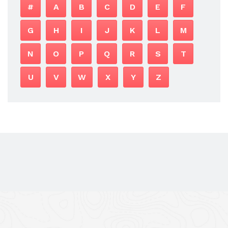
#
A
B
C
D
E
F
G
H
I
J
K
L
M
N
O
P
Q
R
S
T
U
V
W
X
Y
Z