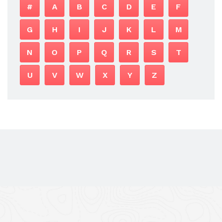
#
A
B
C
D
E
F
G
H
I
J
K
L
M
N
O
P
Q
R
S
T
U
V
W
X
Y
Z