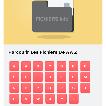
Parcourir Les Fichiers De A À Z
#
A
B
C
D
E
F
G
H
I
J
K
L
M
N
O
P
Q
R
S
T
U
V
W
X
Y
Z