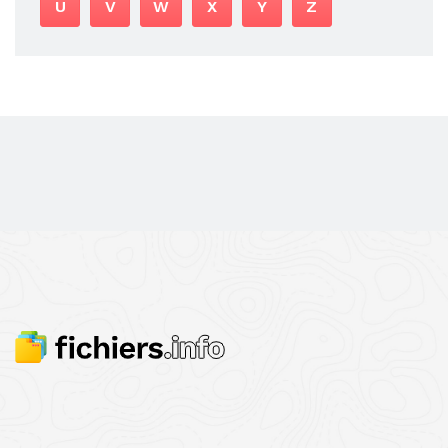
U
V
W
X
Y
Z