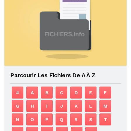
Parcourir Les Fichiers De A À Z
#
A
B
C
D
E
F
G
H
I
J
K
L
M
N
O
P
Q
R
S
T