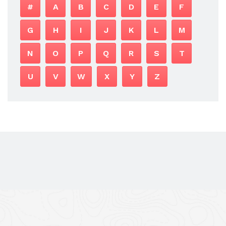
#
A
B
C
D
E
F
G
H
I
J
K
L
M
N
O
P
Q
R
S
T
U
V
W
X
Y
Z