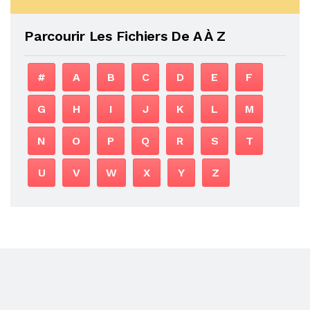
Parcourir Les Fichiers De A À Z
#
A
B
C
D
E
F
G
H
I
J
K
L
M
N
O
P
Q
R
S
T
U
V
W
X
Y
Z