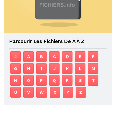
Parcourir Les Fichiers De A À Z
#
A
B
C
D
E
F
G
H
I
J
K
L
M
N
O
P
Q
R
S
T
U
V
W
X
Y
Z