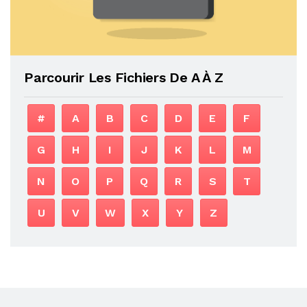
Parcourir Les Fichiers De A À Z
#
A
B
C
D
E
F
G
H
I
J
K
L
M
N
O
P
Q
R
S
T
U
V
W
X
Y
Z