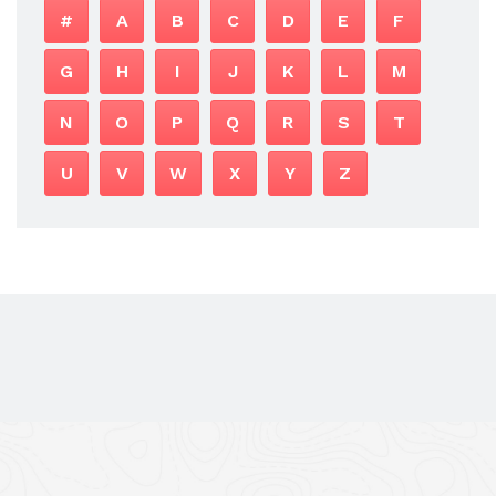
#
A
B
C
D
E
F
G
H
I
J
K
L
M
N
O
P
Q
R
S
T
U
V
W
X
Y
Z