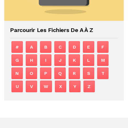
Parcourir Les Fichiers De A À Z
#
A
B
C
D
E
F
G
H
I
J
K
L
M
N
O
P
Q
R
S
T
U
V
W
X
Y
Z