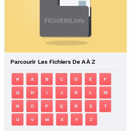
Parcourir Les Fichiers De A À Z
#
A
B
C
D
E
F
G
H
I
J
K
L
M
N
O
P
Q
R
S
T
U
V
W
X
Y
Z