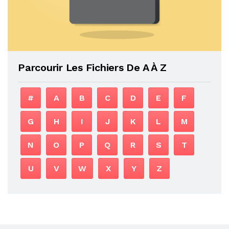
Parcourir Les Fichiers De A À Z
#
A
B
C
D
E
F
G
H
I
J
K
L
M
N
O
P
Q
R
S
T
U
V
W
X
Y
Z