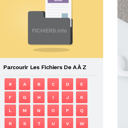
Parcourir Les Fichiers De A À Z
#
A
B
C
D
E
F
G
H
I
J
K
L
M
N
O
P
Q
R
S
T
U
V
W