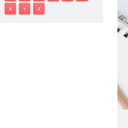
X
Y
Z