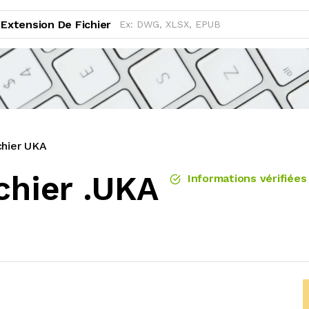
Extension De Fichier
chier UKA
chier .UKA
Informations vérifiées