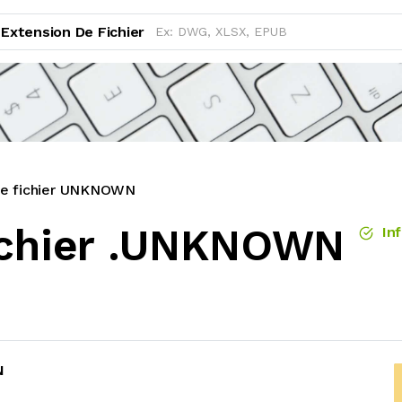
Extension De Fichier
de fichier UNKNOWN
ichier .UNKNOWN
Inf
N