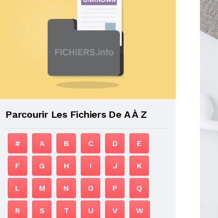
Parcourir Les Fichiers De A À Z
#
A
B
C
D
E
F
G
H
I
J
K
L
M
N
O
P
Q
R
S
T
U
V
W