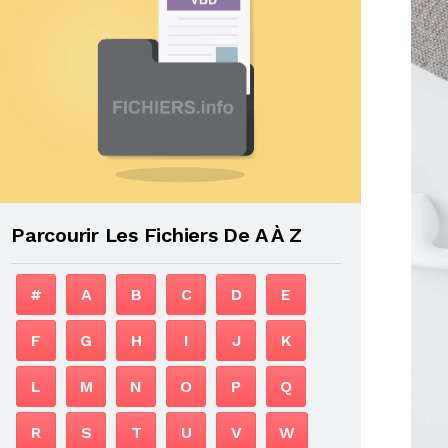
Parcourir Les Fichiers De A À Z
#
A
B
C
D
E
F
G
H
I
J
K
L
M
N
O
P
Q
R
S
T
U
V
W