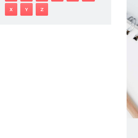
X
Y
Z