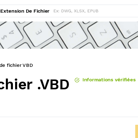
Extension De Fichier
de fichier VBD
chier .VBD
Informations vérifiées