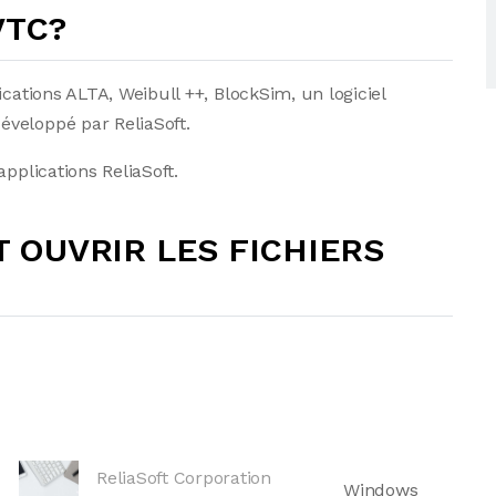
 VTC?
ications ALTA, Weibull ++, BlockSim, un logiciel
veloppé par ReliaSoft.
pplications ReliaSoft.
OUVRIR LES FICHIERS
ReliaSoft Corporation
Windows