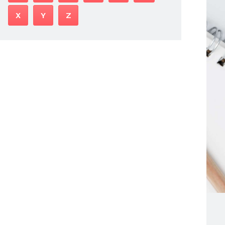
X
Y
Z