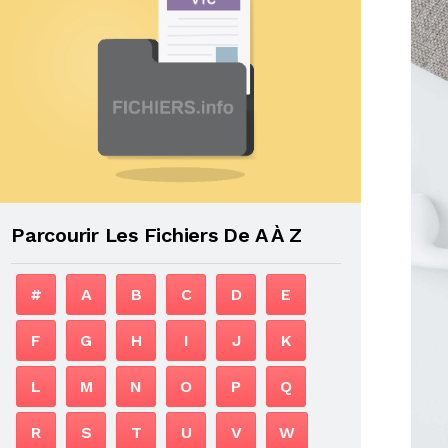
Parcourir Les Fichiers De A À Z
#
A
B
C
D
E
F
G
H
I
J
K
L
M
N
O
P
Q
R
S
T
U
V
W