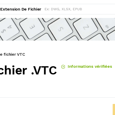
Extension De Fichier
e fichier VTC
chier .VTC
Informations vérifiées