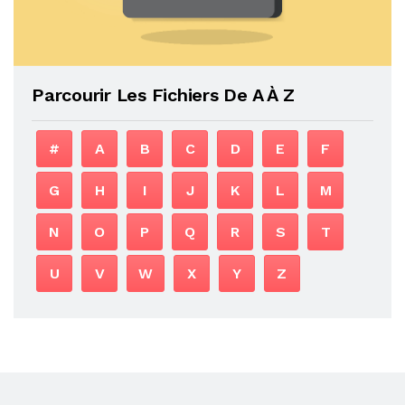
Parcourir Les Fichiers De A À Z
#
A
B
C
D
E
F
G
H
I
J
K
L
M
N
O
P
Q
R
S
T
U
V
W
X
Y
Z