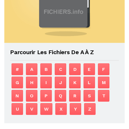
Parcourir Les Fichiers De A À Z
#
A
B
C
D
E
F
G
H
I
J
K
L
M
N
O
P
Q
R
S
T
U
V
W
X
Y
Z