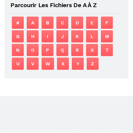
Parcourir Les Fichiers De A À Z
#
A
B
C
D
E
F
G
H
I
J
K
L
M
N
O
P
Q
R
S
T
U
V
W
X
Y
Z